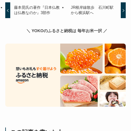
藤本晃氏の著作『日本仏教
JR根岸線散歩 石川町駅
は仏教なのか』3部作
から横浜駅へ
＼ YOKOのふるさと納税は 毎年お米一択 ／