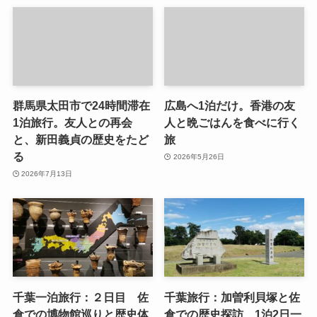
群馬県太田市で24時間滞在
広島へ1泊だけ。香港の友
1泊旅行。友人との再会
人と晩ごはんを食べに行く
と、新田義貞の歴史をたど
旅
る
2026年5月26日
2026年7月13日
千葉一泊旅行：２日目 佐
千葉旅行：加曽利貝塚と佐
倉での博物館巡りと歴史体
倉での歴史探訪 1泊2日一