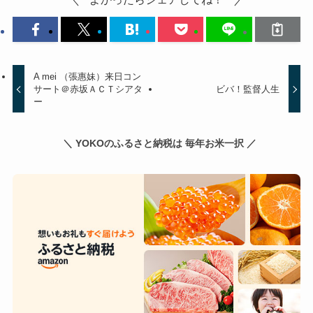
A mei （張惠妹）来日コン
サート＠赤坂ＡＣＴシアタ
ビバ！監督人生
ー
＼ YOKOのふるさと納税は 毎年お米一択 ／