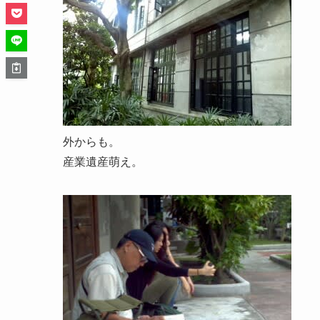
外からも。
産業遺産萌え。