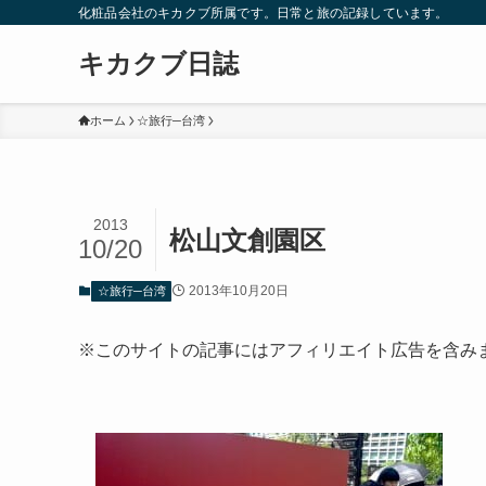
化粧品会社のキカクブ所属です。日常と旅の記録しています。
キカクブ日誌
ホーム
☆旅行─台湾
2013
松山文創園区
10/20
2013年10月20日
☆旅行─台湾
※このサイトの記事にはアフィリエイト広告を含み