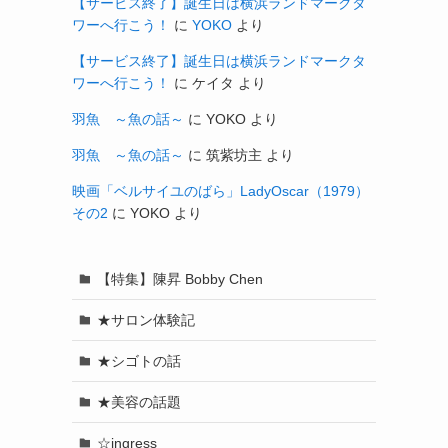
【サービス終了】誕生日は横浜ランドマークタ
ワーへ行こう！
に
YOKO
より
【サービス終了】誕生日は横浜ランドマークタ
ワーへ行こう！
に
ケイタ
より
羽魚 ～魚の話～
に
YOKO
より
羽魚 ～魚の話～
に
筑紫坊主
より
映画「ベルサイユのばら」LadyOscar（1979）
その2
に
YOKO
より
【特集】陳昇 Bobby Chen
★サロン体験記
★シゴトの話
★美容の話題
☆ingress