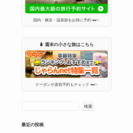
国内・横浜・温泉旅をお得に予約 🛏✨
🧳 週末の小さな旅はこちら
クーポンや直前予約もチェック 🛏✨
検索
最近の投稿