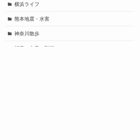
横浜ライフ
熊本地震・水害
神奈川散歩
記事・文章の翻訳
関西
🌏旅のホテル探しはこちら YOKOもいつもここで探し
ています