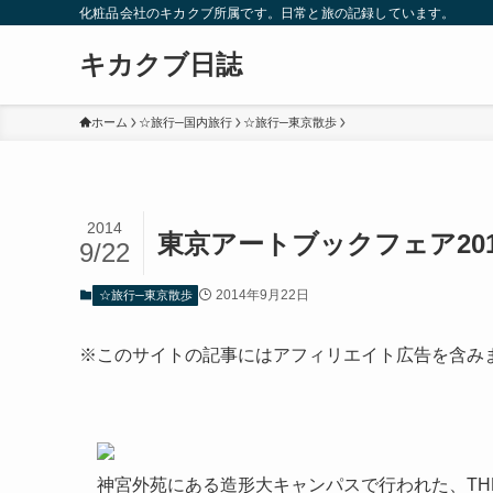
化粧品会社のキカクブ所属です。日常と旅の記録しています。
キカクブ日誌
ホーム
☆旅行─国内旅行
☆旅行─東京散歩
2014
東京アートブックフェア201
9/22
2014年9月22日
☆旅行─東京散歩
※このサイトの記事にはアフィリエイト広告を含み
神宮外苑にある造形大キャンパスで行われた、THE TO