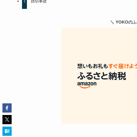
踏切事故
＼ YOKOの