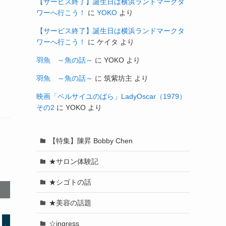
【サービス終了】誕生日は横浜ランドマークタ
ワーへ行こう！
に
YOKO
より
【サービス終了】誕生日は横浜ランドマークタ
ワーへ行こう！
に
ケイタ
より
羽魚 ～魚の話～
に
YOKO
より
羽魚 ～魚の話～
に
筑紫坊主
より
映画「ベルサイユのばら」LadyOscar（1979）
その2
に
YOKO
より
【特集】陳昇 Bobby Chen
★サロン体験記
★シゴトの話
★美容の話題
☆ingress