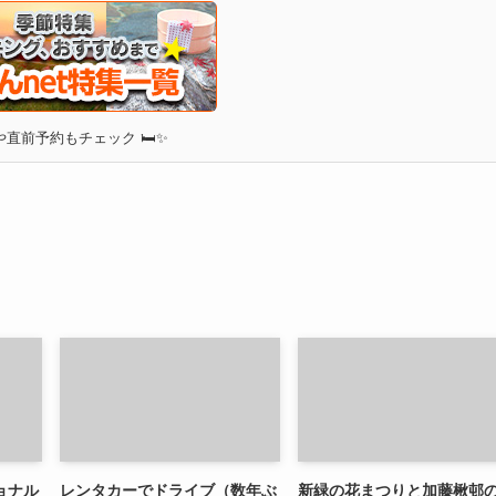
直前予約もチェック 🛏✨
ョナル
レンタカーでドライブ（数年ぶ
新緑の花まつりと加藤楸邨