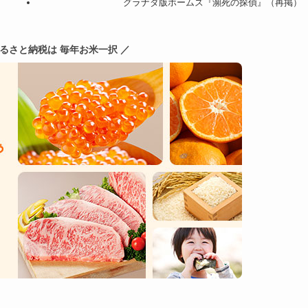
グラナダ版ホームズ『瀕死の探偵』（再掲）
ふるさと納税は 毎年お米一択 ／