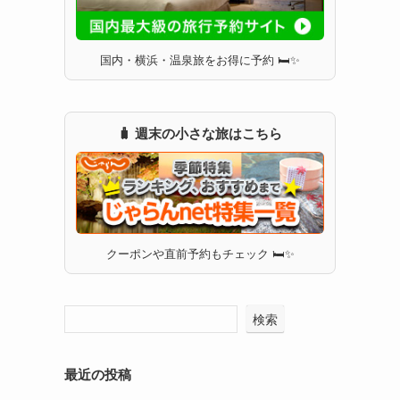
国内・横浜・温泉旅をお得に予約 🛏✨
🧳 週末の小さな旅はこちら
クーポンや直前予約もチェック 🛏✨
検索
最近の投稿