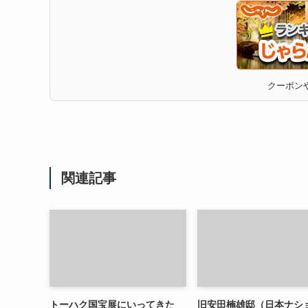
クーポンや
関連記事
トーハク国宝展にいってきた
旧安田楠雄邸（日本ナシ