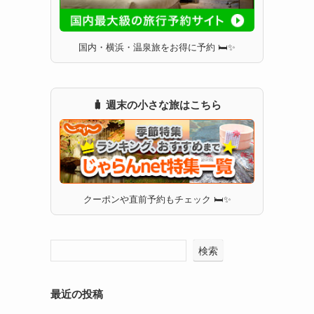
国内・横浜・温泉旅をお得に予約 🛏✨
🧳 週末の小さな旅はこちら
クーポンや直前予約もチェック 🛏✨
検索
最近の投稿