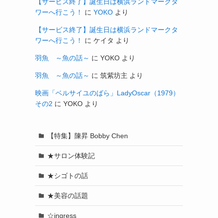
【サービス終了】誕生日は横浜ランドマークタ
ワーへ行こう！
に
YOKO
より
【サービス終了】誕生日は横浜ランドマークタ
ワーへ行こう！
に
ケイタ
より
羽魚 ～魚の話～
に
YOKO
より
羽魚 ～魚の話～
に
筑紫坊主
より
映画「ベルサイユのばら」LadyOscar（1979）
その2
に
YOKO
より
【特集】陳昇 Bobby Chen
★サロン体験記
★シゴトの話
★美容の話題
☆ingress