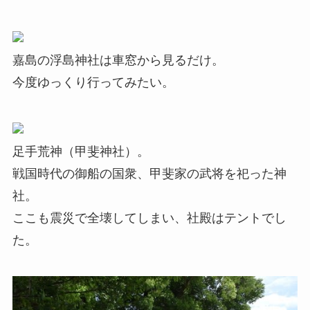
嘉島の浮島神社は車窓から見るだけ。
今度ゆっくり行ってみたい。
足手荒神（甲斐神社）。
戦国時代の御船の国衆、甲斐家の武将を祀った神
社。
ここも震災で全壊してしまい、社殿はテントでし
た。