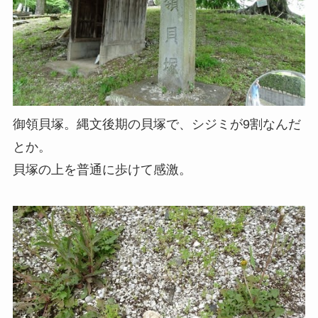
御領貝塚。縄文後期の貝塚で、シジミが9割なんだ
とか。
貝塚の上を普通に歩けて感激。