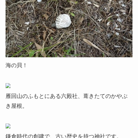
海の貝！
雁回山のふもとにある六殿社、葺きたてのかやぶ
き屋根。
鎌倉時代の創建で、古い歴史を持つ神社です。