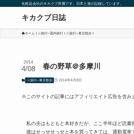
化粧品会社のキカクブ所属です。日常と旅の記録しています。
キカクブ日誌
ホーム
☆旅行─国内旅行
☆旅行─東京散歩
2014
春の野草＠多摩川
4/08
2014年4月8日
☆旅行─東京散歩
※このサイトの記事にはアフィリエイト広告を含み
私の夫はもともと本好きだが、ここ半年ほど読書
彼はせっせせっせと本を買ってきては、通勤電車