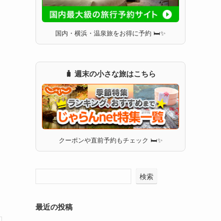
国内・横浜・温泉旅をお得に予約 🛏✨
🧳 週末の小さな旅はこちら
クーポンや直前予約もチェック 🛏✨
検索
最近の投稿