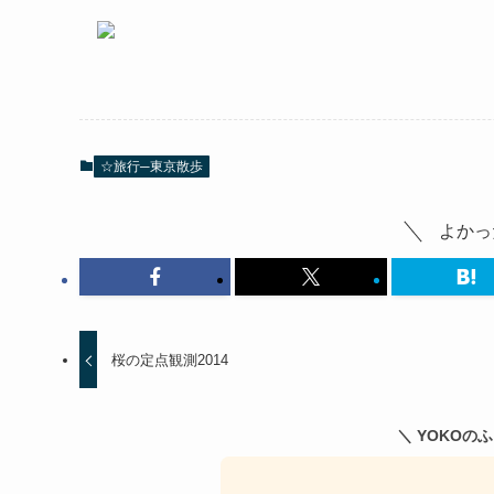
☆旅行─東京散歩
よかっ
桜の定点観測2014
＼ YOKOの