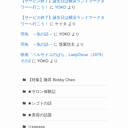
【サービス終了】誕生日は横浜ランドマークタ
ワーへ行こう！
に
YOKO
より
【サービス終了】誕生日は横浜ランドマークタ
ワーへ行こう！
に
ケイタ
より
羽魚 ～魚の話～
に
YOKO
より
羽魚 ～魚の話～
に
筑紫坊主
より
映画「ベルサイユのばら」LadyOscar（1979）
その2
に
YOKO
より
【特集】陳昇 Bobby Chen
★サロン体験記
★シゴトの話
★美容の話題
☆ingress