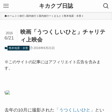
キカクブ日誌
ホーム
☆旅行─国内旅行
国内旅行ーくまもと
熊本地震・水害
映画「うつくしいひと」チャリテ
2016
6/21
ィ上映会
2016年6月21日
熊本地震・水害
※このサイトの記事にはアフィリエイト広告を含みま
す。
\
去年の10月に撮影された
「うつくしいひと」
とい