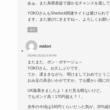
あぁ、また為替差益で儲かるチャンスを逃して
YOKOさんもSherlock関連サイトは避け
ます。また遊びにきますね～。よろしくお願い
返信
midori
2014年1月22日 8:45 PM
またまた、ボン・ボヤージュ～
YOKOさん、お久しぶりです。
てか、遅まきながら、明けましておめでとうご
おみ足の具合いかがですか。でも暖かい国に行
UK版着きましたよ！まだ見る暇ないけど。
でもポンド高！170円超え？！。
去年の今頃は140円くらいだった気が。20%超U