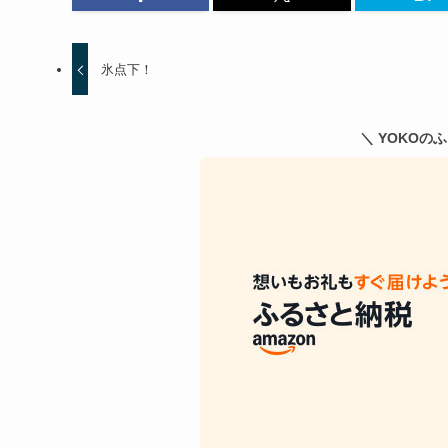
氷点下！
＼ YOKOの