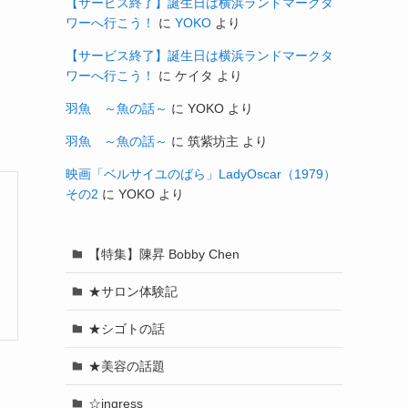
【サービス終了】誕生日は横浜ランドマークタ
ワーへ行こう！
に
YOKO
より
【サービス終了】誕生日は横浜ランドマークタ
ワーへ行こう！
に
ケイタ
より
羽魚 ～魚の話～
に
YOKO
より
羽魚 ～魚の話～
に
筑紫坊主
より
映画「ベルサイユのばら」LadyOscar（1979）
その2
に
YOKO
より
【特集】陳昇 Bobby Chen
★サロン体験記
★シゴトの話
★美容の話題
☆ingress