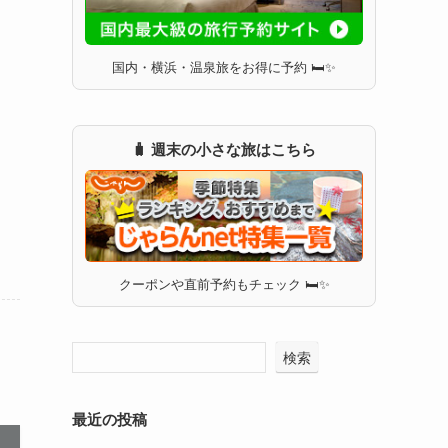
国内・横浜・温泉旅をお得に予約 🛏✨
🧳 週末の小さな旅はこちら
クーポンや直前予約もチェック 🛏✨
検索
最近の投稿