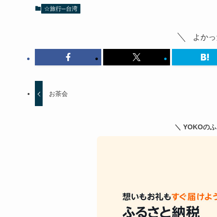
☆旅行─台湾
よかっ
お茶会
＼ YOKOの