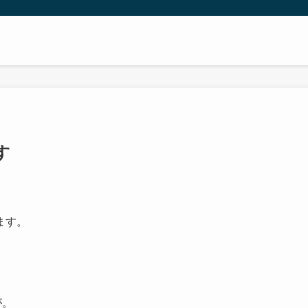
す
ます。
が。