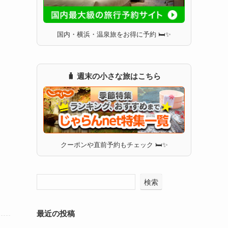
国内・横浜・温泉旅をお得に予約 🛏✨
🧳 週末の小さな旅はこちら
クーポンや直前予約もチェック 🛏✨
検索
最近の投稿