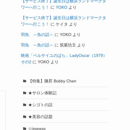
【サービス終了】誕生日は横浜ランドマークタ
ワーへ行こう！
に
YOKO
より
【サービス終了】誕生日は横浜ランドマークタ
ワーへ行こう！
に
ケイタ
より
羽魚 ～魚の話～
に
YOKO
より
羽魚 ～魚の話～
に
筑紫坊主
より
映画「ベルサイユのばら」LadyOscar（1979）
その2
に
YOKO
より
【特集】陳昇 Bobby Chen
★サロン体験記
★シゴトの話
★美容の話題
☆ingress