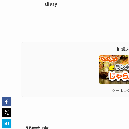
diary
🧳 
クーポンや