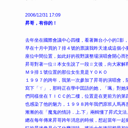
2006/12/31 17:09
昇哥，有你的！
去年坐在國際會議中心四樓，看著舞台小小的影
早在十月中買的７排４號的票讓我昨天達成這個小
座位中間位置，如此好的視野讓整場演唱會開心而
昇哥對著一位ㄖ本女生說了一段ㄖ文後，向大家解釋
Ｍ９排１號位置的那位女生竟是ＹＯＫＯ
１９９７的跨年，我第一次參加了昇哥的演唱會，
寫下「ㄚ」，那時正在學中囯語的她，「珮」對她
們同樣坐在ＴＩＣＣ的二樓，位置是在更前方的第
也感染了他的魅力，１９９８跨年我們原班人馬再
漸漸的在「魔鬼的情詩．上.下」兩輯懂了昇式文法
總在每年傳來昇哥跨年消息的時候，想起當年一起