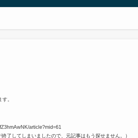
ます。
vfZ3hmAwNK/article?mid=61
スが終了してしまいましたので、元記事はもう探せません。）