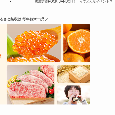
搖滾辦桌ROCK BANDOH！ ってどんなイベント？
ふるさと納税は 毎年お米一択 ／