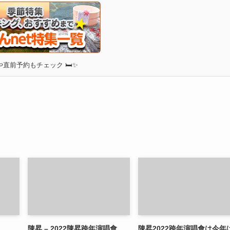
直前予約もチェック 🛏✨
陳昇 – 2022陳昇跨年演唱會
陳昇2022跨年演唱會は今年