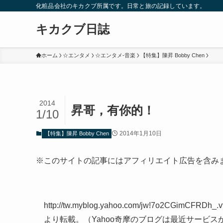
化粧品会社のキカクブ所属です。日常と旅の記録しています。
キカクブ日誌
ホーム
☆エンタメ
☆エンタメ-音楽
【特集】陳昇 Bobby Chen
2014
昇哥，有你的！
1/10
2014年1月10日
【特集】陳昇 Bobby Chen
※このサイトの記事にはアフィリエイト広告を含み
http://tw.myblog.yahoo.com/jw!7o2CGimCFRDh_.
より転載。（Yahoo奇摩のブログは最近サービ