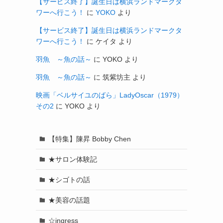
【サービス終了】誕生日は横浜ランドマークタ
ワーへ行こう！
に
YOKO
より
【サービス終了】誕生日は横浜ランドマークタ
ワーへ行こう！
に
ケイタ
より
羽魚 ～魚の話～
に
YOKO
より
羽魚 ～魚の話～
に
筑紫坊主
より
映画「ベルサイユのばら」LadyOscar（1979）
その2
に
YOKO
より
【特集】陳昇 Bobby Chen
★サロン体験記
★シゴトの話
★美容の話題
☆ingress