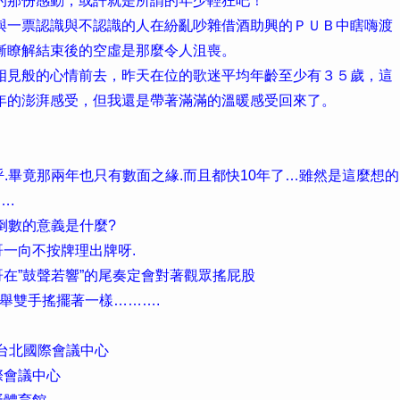
的那份感動，或許就是所謂的年少輕狂吧！
與一票認識與不認識的人在紛亂吵雜借酒助興的ＰＵＢ中瞎嗨渡
漸瞭解結束後的空虛是那麼令人沮喪。
相見般的心情前去，昨天在位的歌迷平均年齡至少有３５歲，這
年的澎湃感受，但我還是帶著滿滿的溫暖感受回來了。
打招呼.畢竟那兩年也只有數面之緣.而且都快10年了…雖然是這麼想的
….
12倒數的意義是什麼?
哥一向不按牌理出牌呀.
哥在”鼓聲若響”的尾奏定會對著觀眾搖屁股
高舉雙手搖擺著一樣……….
》/台北國際會議中心
際會議中心