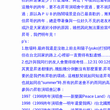
狂的昇迷像是少了什麼滋味。將近十年後回想最初
這幾年的跨年，要不在昇哥演唱會中渡過，要不就
過；原以為ＰＵＢ的熱鬧場景是自己最喜歡的，漸
但昇哥的跨年，總是帶著像與一位好久不見的老友
或許是大家過於冷靜的原因，雖然因此無法重拾當
昇哥，我們明年見！
p’s :
1.散場時.最終我還是沒敢上前去和陽子(yuko)
但在台北回家的路上.心裡卻一直覺得有點遺憾……
2.也許與我同行的友人會覺得很奇怪…12:31 00:
其實是昇迷都懂的..幾點幾分倒數沒有那麼重要.昇
要的是我們有昇歌的環繞.. 這種默契就如同知道昇
也就如同在”summer”時.所有的昇迷會不約而同的
參與の昇歌演唱會記事：
1997《1998跨年演唱會――新樂園Peace Land
1998《1999跨年演唱會―明年還愛我嗎》/台北國