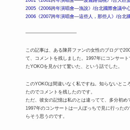
2001《2002跨年演唱會――波麗路仙桃》/台大巨
2005《2006跨年演唱會―漁說》/台北國際會議中
2006《2007跨年演唱會―這些人，那些人》/台
———————————
この記事は、ある陳昇ファンの女性のブログで20
て、コメントを残しました。1997年にコンサート
たYOKOを見かけて驚いた、という話でした。
このYOKOは間違いなく私ですね。知らないとこ
たのでコメントを残したのです。
ただ、彼女の記憶は私のとは違ってて、多分初めて
1997年のコンサートは一人ぼっちで見に行った
らそう思うのです。