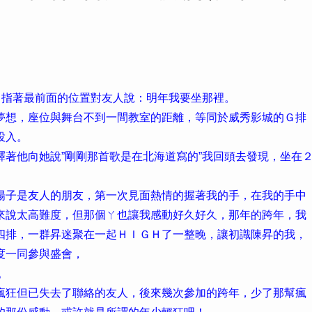
，指著最前面的位置對友人說：明年我要坐那裡。
夢想，座位與舞台不到一間教室的距離，等同於威秀影城的Ｇ排
投入。
著他向她說”剛剛那首歌是在北海道寫的”我回頭去發現，坐在
陽子是友人的朋友，第一次見面熱情的握著我的手，在我的手中
來說太高難度，但那個ㄚ也讓我感動好久好久，那年的跨年，我
四排，一群昇迷聚在一起ＨＩＧＨ了一整晚，讓初識陳昇的我，
度一同參與盛會，
。
瘋狂但已失去了聯絡的友人，後來幾次參加的跨年，少了那幫瘋