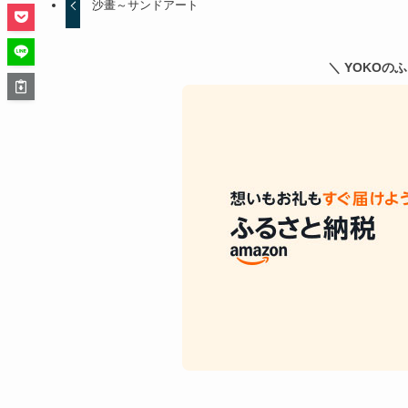
沙畫～サンドアート
＼ YOKOの