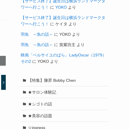
【サービス終了】誕生日は横浜ランドマークタ
ワーへ行こう！
に
YOKO
より
【サービス終了】誕生日は横浜ランドマークタ
ワーへ行こう！
に
ケイタ
より
羽魚 ～魚の話～
に
YOKO
より
羽魚 ～魚の話～
に
筑紫坊主
より
映画「ベルサイユのばら」LadyOscar（1979）
その2
に
YOKO
より
【特集】陳昇 Bobby Chen
★サロン体験記
★シゴトの話
★美容の話題
☆ingress