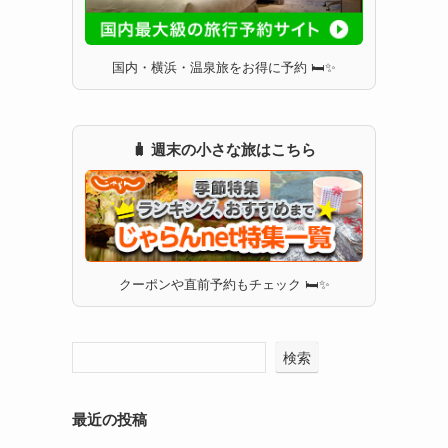
国内・横浜・温泉旅をお得に予約 🛏✨
🧳 週末の小さな旅はこちら
クーポンや直前予約もチェック 🛏✨
検索
最近の投稿