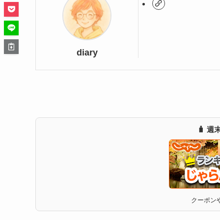
diary
🧳 
クーポンや