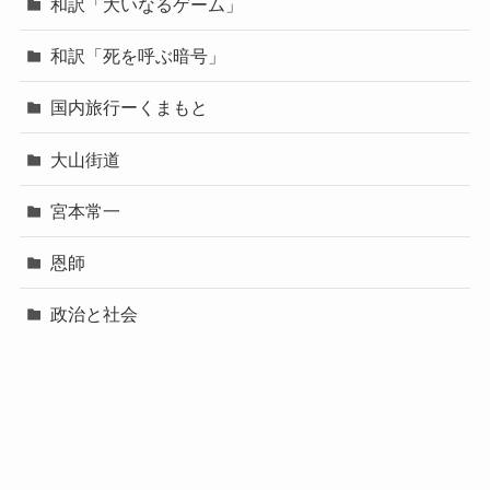
和訳「大いなるゲーム」
和訳「死を呼ぶ暗号」
国内旅行ーくまもと
大山街道
宮本常一
恩師
政治と社会
横浜ライフ
熊本地震・水害
神奈川散歩