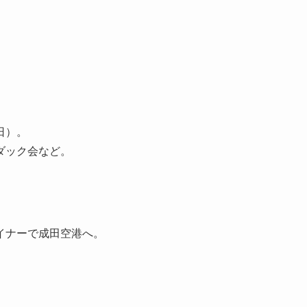
日）。
ダック会など。
イナーで成田空港へ。