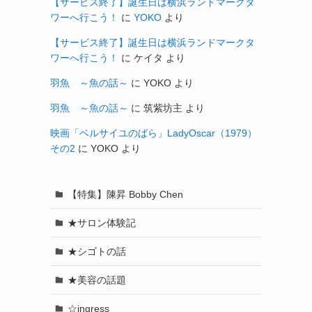
【サービス終了】誕生日は横浜ランドマークタ
ワーへ行こう！
に
YOKO
より
【サービス終了】誕生日は横浜ランドマークタ
ワーへ行こう！
に
ケイタ
より
羽魚 ～魚の話～
に
YOKO
より
羽魚 ～魚の話～
に
筑紫坊主
より
映画「ベルサイユのばら」LadyOscar（1979）
その2
に
YOKO
より
【特集】陳昇 Bobby Chen
★サロン体験記
★シゴトの話
★美容の話題
☆ingress