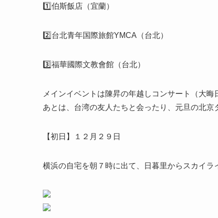
1️⃣伯斯飯店（宜蘭）
2️⃣台北青年国際旅館YMCA（台北）
3️⃣福華國際文教會館（台北）
メインイベントは陳昇の年越しコンサート（大晦
あとは、台湾の友人たちと会ったり、元旦の北京
【初日】１２月２９日
横浜の自宅を朝７時に出て、日暮里からスカイラ