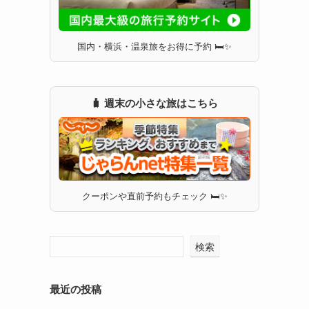
国内・横浜・温泉旅をお得に予約 🛏✨
🧳 週末の小さな旅はこちら
クーポンや直前予約もチェック 🛏✨
検索
最近の投稿