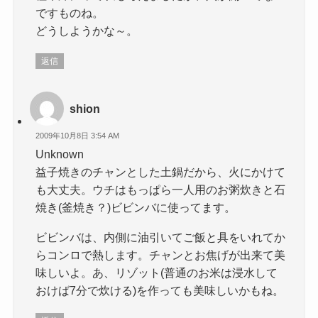
ですものね。
どうしようかな～。
返信
shion
2009年10月8日 3:54 AM
Unknown
益子焼きのチャンとした土鍋だから、火にかけて
も大丈夫。ウチはもっぱら一人用のお粥炊きと石
焼き(釜焼き？)ビビンバに使ってます。
ビビンバは、内側に油引いてご飯と具をいれてか
らコンロで熱します。チャンとお焦げが出来て美
味しいよ。あ、リゾット(普通のお米は浸水して
おけば7分で炊ける)を作っても美味しいかもね。