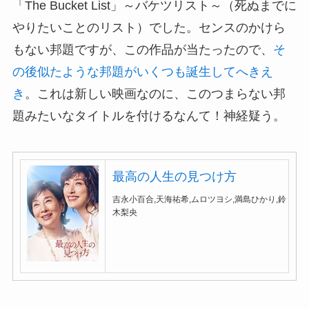
「The Bucket List」～バケツリスト～（死ぬまでに
やりたいことのリスト）でした。センスのかけら
もない邦題ですが、この作品が当たったので、
そ
の後似たような邦題がいくつも誕生してへきえ
き
。これは新しい映画なのに、このつまらない邦
題みたいなタイトルを付けるなんて！神経疑う。
最高の人生の見つけ方
吉永小百合,天海祐希,ムロツヨシ,満島ひかり,鈴
木梨央