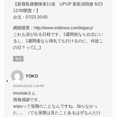
【新寶島康樂隊第11張 UPUP 新歌演唱會 6/23
12:00開賣！】
台北・07/23 20:00
網路購票：http://www.indievox.com/legacy/
これも涙が出る日程です。1週間前なら台北にい
るし、1週間後なら弾丸でも行けるのに、何故こ
の日？って(;_;)
返信
YOKO
2016年6月23日 1:28 PM
imustakさん
情報感謝です。
anpuって張懸のことなんですね。知らなかっ
た…。（でも張懸は見たことあるはずなんだけ