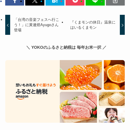
「台湾の音楽フェスへ行こ
『くまモンの休日』温泉に
う！」に黃連煜Ayugoさん
はいるくまモン
登場
＼ YOKOのふるさと納税は 毎年お米一択 ／