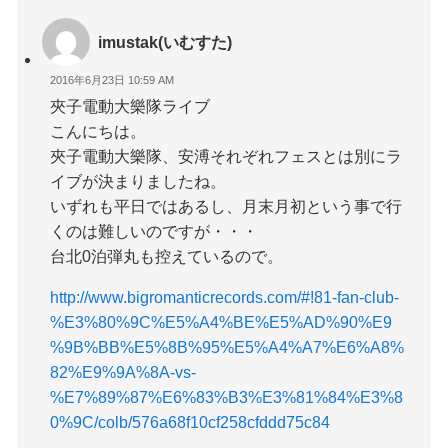
imustak(いむすた)
2016年6月23日 10:59 AM
夾子電動大樂隊ライブ
こんにちは。
夾子電動大樂隊、安溥それぞれフェスとは別にラ
イブが決まりましたね。
いずれも平日ではあるし、月末月初という事で行
くのは難しいのですが・・・
台北0泊弾丸も控えているので。
http://www.bigromanticrecords.com/#!81-fan-club-
%E3%80%9C%E5%A4%BE%E5%AD%90%E9
%9B%BB%E5%8B%95%E5%A4%A7%E6%A8%
82%E9%9A%8A-vs-
%E7%89%87%E6%83%B3%E3%81%84%E3%8
0%9C/colb/576a68f10cf258cfddd75c84