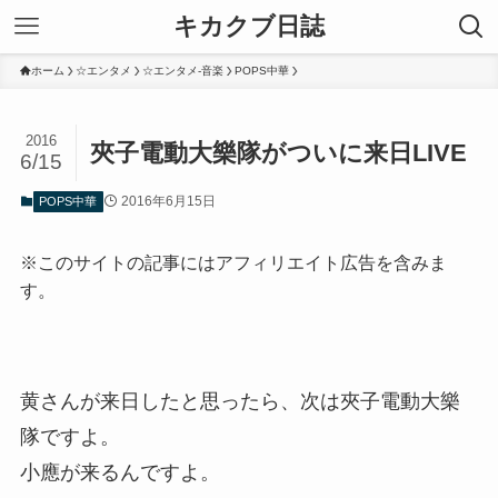
キカクブ日誌
ホーム
☆エンタメ
☆エンタメ-音楽
POPS中華
2016
夾子電動大樂隊がついに来日LIVE
6/15
2016年6月15日
POPS中華
※このサイトの記事にはアフィリエイト広告を含みま
す。
黄さんが来日したと思ったら、次は夾子電動大樂
隊ですよ。
小應が来るんですよ。