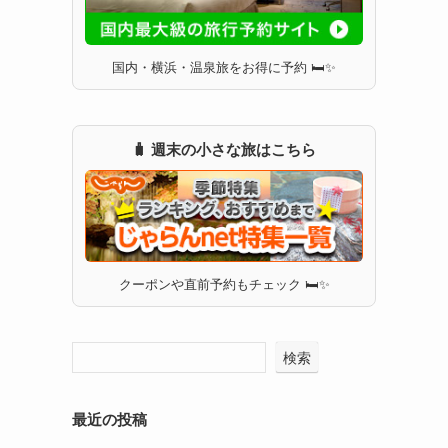
国内・横浜・温泉旅をお得に予約 🛏✨
🧳 週末の小さな旅はこちら
クーポンや直前予約もチェック 🛏✨
検索
最近の投稿