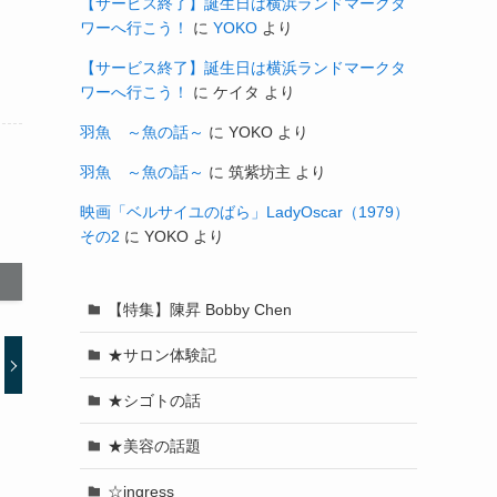
【サービス終了】誕生日は横浜ランドマークタ
ワーへ行こう！
に
YOKO
より
【サービス終了】誕生日は横浜ランドマークタ
ワーへ行こう！
に
ケイタ
より
羽魚 ～魚の話～
に
YOKO
より
羽魚 ～魚の話～
に
筑紫坊主
より
映画「ベルサイユのばら」LadyOscar（1979）
その2
に
YOKO
より
【特集】陳昇 Bobby Chen
★サロン体験記
★シゴトの話
★美容の話題
☆ingress