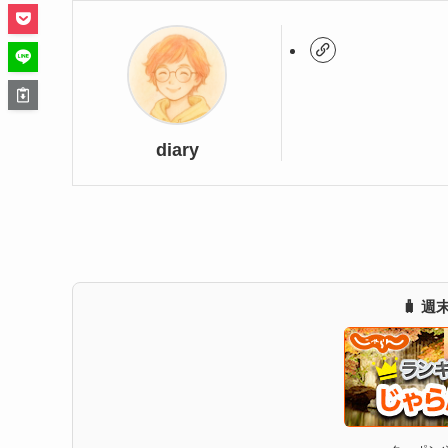
diary
🧳 