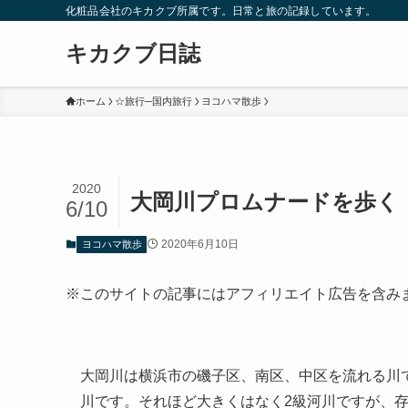
化粧品会社のキカクブ所属です。日常と旅の記録しています。
キカクブ日誌
ホーム
☆旅行─国内旅行
ヨコハマ散歩
2020
大岡川プロムナードを歩く
6/10
2020年6月10日
ヨコハマ散歩
※このサイトの記事にはアフィリエイト広告を含み
大岡川は横浜市の磯子区、南区、中区を流れる川
川です。それほど大きくはなく2級河川ですが、