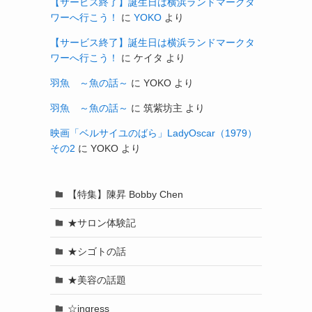
【サービス終了】誕生日は横浜ランドマークタ
ワーへ行こう！
に
YOKO
より
【サービス終了】誕生日は横浜ランドマークタ
ワーへ行こう！
に
ケイタ
より
羽魚 ～魚の話～
に
YOKO
より
羽魚 ～魚の話～
に
筑紫坊主
より
映画「ベルサイユのばら」LadyOscar（1979）
その2
に
YOKO
より
【特集】陳昇 Bobby Chen
★サロン体験記
★シゴトの話
★美容の話題
☆ingress