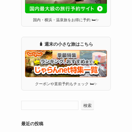
国内・横浜・温泉旅をお得に予約 🛏✨
🧳 週末の小さな旅はこちら
クーポンや直前予約もチェック 🛏✨
検索
最近の投稿