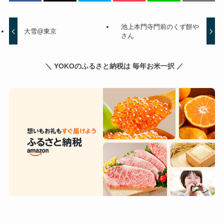
池上本門寺門前のくず餅や
大雪@東京
さん
＼ YOKOのふるさと納税は 毎年お米一択 ／