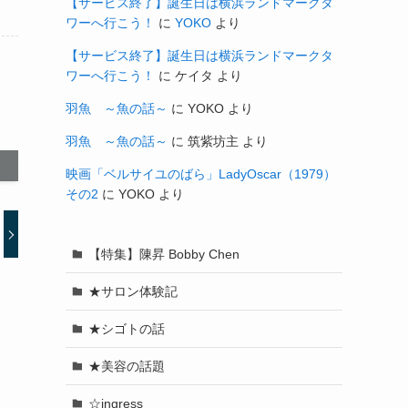
【サービス終了】誕生日は横浜ランドマークタ
ワーへ行こう！
に
YOKO
より
【サービス終了】誕生日は横浜ランドマークタ
ワーへ行こう！
に
ケイタ
より
羽魚 ～魚の話～
に
YOKO
より
羽魚 ～魚の話～
に
筑紫坊主
より
映画「ベルサイユのばら」LadyOscar（1979）
その2
に
YOKO
より
【特集】陳昇 Bobby Chen
★サロン体験記
★シゴトの話
★美容の話題
☆ingress