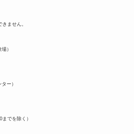
できません。
験場）
ンター）
00までを除く）