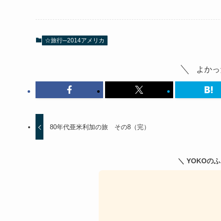
☆旅行─2014アメリカ
よかっ
80年代亜米利加の旅 その8（完）
＼ YOKOの