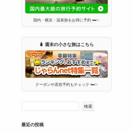
国内・横浜・温泉旅をお得に予約 🛏✨
🧳 週末の小さな旅はこちら
クーポンや直前予約もチェック 🛏✨
検索
最近の投稿