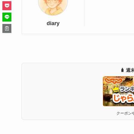
diary
🧳 
クーポンや