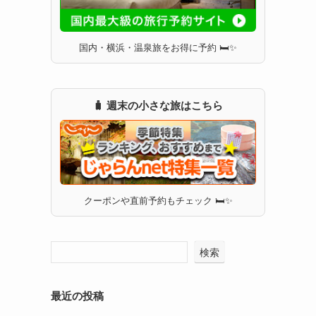
国内・横浜・温泉旅をお得に予約 🛏✨
🧳 週末の小さな旅はこちら
クーポンや直前予約もチェック 🛏✨
検索
最近の投稿