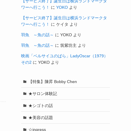
【サービス終了】誕生日は横浜ランドマークタ
ワーへ行こう！
に
YOKO
より
【サービス終了】誕生日は横浜ランドマークタ
ワーへ行こう！
に
ケイタ
より
羽魚 ～魚の話～
に
YOKO
より
羽魚 ～魚の話～
に
筑紫坊主
より
映画「ベルサイユのばら」LadyOscar（1979）
その2
に
YOKO
より
【特集】陳昇 Bobby Chen
★サロン体験記
★シゴトの話
★美容の話題
☆ingress