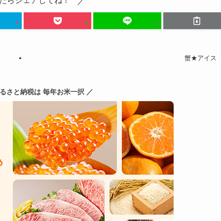
たらシェアしてね！
蟹★アイス
ふるさと納税は 毎年お米一択 ／