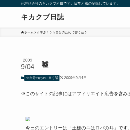
化粧品会社のキカクブ所属です。日常と旅の記録しています。
キカクブ日誌
ホーム
☆学ぶ！
☆自分のために書く話
2009
嘘
9/04
2009年9月4日
☆自分のために書く話
※このサイトの記事にはアフィリエイト広告を含み
今日のエントリーは「王様の耳はロバの耳」です