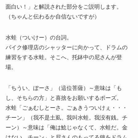
面白い！」と解説された部分をご説明します。
（ちゃんと伝わるか自信ないですが）
水蛙（ついけー）の台詞。
バイク修理店のシャッターに向かって、ドラムの
練習をする水蛙。そこへ、托鉢中の尼さんが登
場。
「ちうい、ぽーさ」（這位菩薩）～意味は「も
し、そちらの方」と喜捨をお願いするポーズ。
水蛙「ごぁむしとーさ。ごぁきうついけぇ・・・
チーン」（我不是土虱、我叫水蛙。我没有銭。チ
ーン）～意味は「俺は鯰じゃなくて、水蛙だ。金
はない。チーン」と尼さんのもってる鐘をドラム