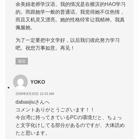
余美娟老师学汉语。我的情况是在横滨的HAO学习
的。而跟她学一般的普通话。我觉得她不仅热情，
而且又机灵又漂亮。她的性格经常让我精神。我真
佩服她。
为了一定要把中文学好，以后我们彼此努力学习
吧。祝您万事如意。再见！
返信
YOKO
2009年8月20日 10:33 AM
dabaojiuさんへ
コメントありがとうございます！！
今台湾に持ってきているPCの環境だと、ちょっ
と文字化けしてる部分があるのですが、大体読め
たと思います。