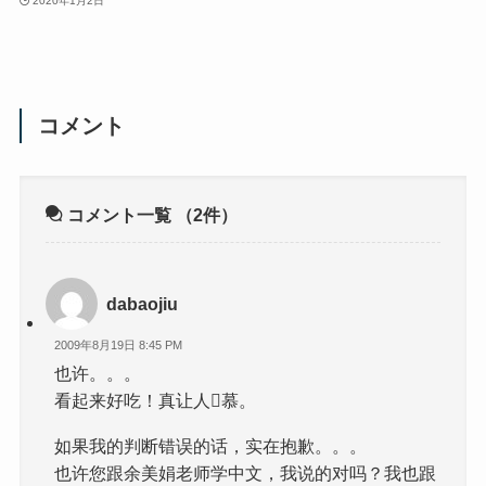
2020年1月2日
コメント
コメント一覧
（2件）
dabaojiu
2009年8月19日 8:45 PM
也许。。。
看起来好吃！真让人慕。
如果我的判断错误的话，实在抱歉。。。
也许您跟余美娟老师学中文，我说的对吗？我也跟