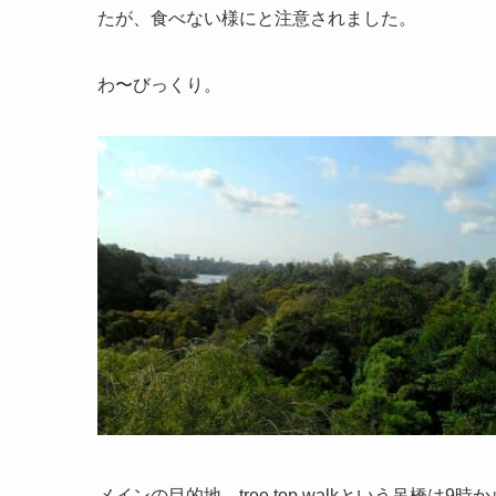
たが、食べない様にと注意されました。
わ〜びっくり。
メインの目的地、tree top walkという吊橋