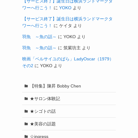
【サービス終了】誕生日は横浜ランドマークタ
ワーへ行こう！
に
YOKO
より
【サービス終了】誕生日は横浜ランドマークタ
ワーへ行こう！
に
ケイタ
より
羽魚 ～魚の話～
に
YOKO
より
羽魚 ～魚の話～
に
筑紫坊主
より
映画「ベルサイユのばら」LadyOscar（1979）
その2
に
YOKO
より
【特集】陳昇 Bobby Chen
★サロン体験記
★シゴトの話
★美容の話題
☆ingress