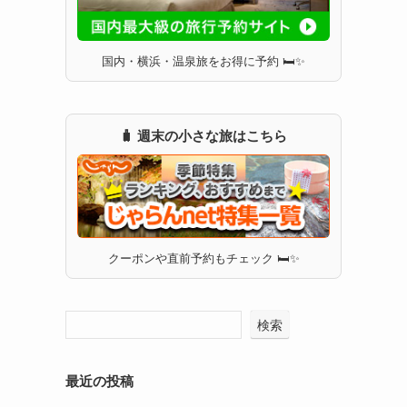
国内・横浜・温泉旅をお得に予約 🛏✨
🧳 週末の小さな旅はこちら
クーポンや直前予約もチェック 🛏✨
検索
最近の投稿