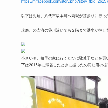
https://m.facebook.com/story.php?story_fbid=2
以下は先週、八代市坂本町へ両親が墓参りに行っ
球磨川の支流の谷川沿いでも２階まで洪水が押し
小さい頃、祖母の家に行くたびに駄菓子などを買
下は2015年に帰省したときに撮ったの同じ店の様