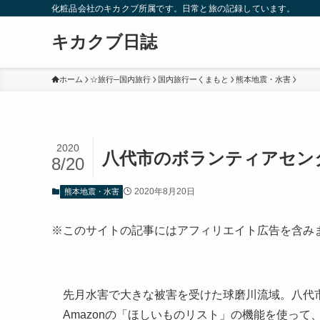
化粧品会社のキカクブ所属です。日常と旅の記録しています。
キカクブ日誌
ホーム
☆旅行─国内旅行
国内旅行ーくまもと
熊本地震・水害
2020
八代市のボランティアセン
8/20
2020年8月20日
熊本地震・水害
※このサイトの記事にはアフィリエイト広告を含み
先月水害で大きな被害を受けた球磨川流域。八代
Amazonの「ほしいものリスト」の機能を使っ