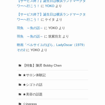
【サービス終了】誕生日は横浜ランドマークタ
ワーへ行こう！
に
YOKO
より
【サービス終了】誕生日は横浜ランドマークタ
ワーへ行こう！
に
ケイタ
より
羽魚 ～魚の話～
に
YOKO
より
羽魚 ～魚の話～
に
筑紫坊主
より
映画「ベルサイユのばら」LadyOscar（1979）
その2
に
YOKO
より
【特集】陳昇 Bobby Chen
★サロン体験記
★シゴトの話
★美容の話題
☆ingress