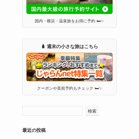
国内・横浜・温泉旅をお得に予約 🛏✨
🧳 週末の小さな旅はこちら
クーポンや直前予約もチェック 🛏✨
検索
最近の投稿