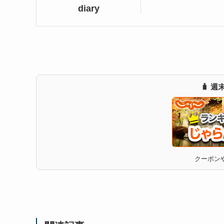
diary
🧳 
クーポンや