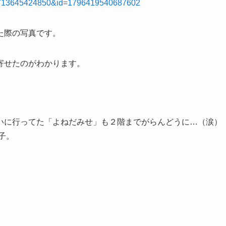
615713645424850&id=1796419540687602
た際の写真です。
寄せたのがわかります。
いに行ってた「よねだみせ」も２階までがらんどうに…（涙）
子。