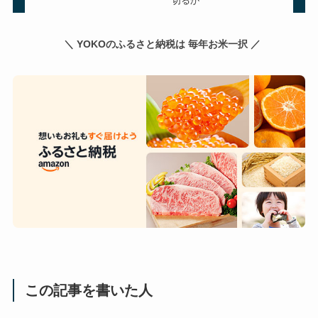
☆旅行-2013ロンドン
よかったらシェアしてね！
12時間フライトをどう乗り
旅のゴハン
切るか
＼ YOKOのふるさと納税は 毎年お米一択 ／