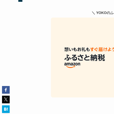
＼ YOKOの