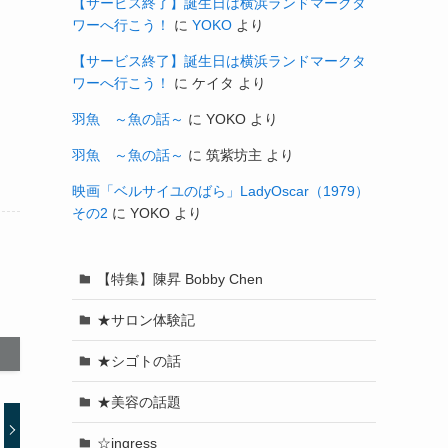
【サービス終了】誕生日は横浜ランドマークタ
ワーへ行こう！
に
YOKO
より
【サービス終了】誕生日は横浜ランドマークタ
ワーへ行こう！
に
ケイタ
より
羽魚 ～魚の話～
に
YOKO
より
羽魚 ～魚の話～
に
筑紫坊主
より
映画「ベルサイユのばら」LadyOscar（1979）
その2
に
YOKO
より
【特集】陳昇 Bobby Chen
★サロン体験記
★シゴトの話
★美容の話題
☆ingress