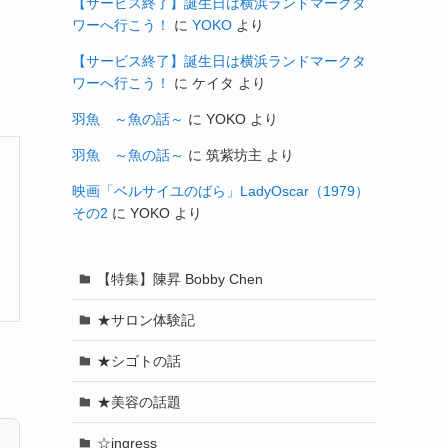
【サービス終了】誕生日は横浜ランドマークタ
ワーへ行こう！
に
YOKO
より
【サービス終了】誕生日は横浜ランドマークタ
ワーへ行こう！
に
ケイタ
より
羽魚 ～魚の話～
に
YOKO
より
羽魚 ～魚の話～
に
筑紫坊主
より
映画「ベルサイユのばら」LadyOscar（1979）
その2
に
YOKO
より
【特集】陳昇 Bobby Chen
★サロン体験記
★シゴトの話
★美容の話題
☆ingress