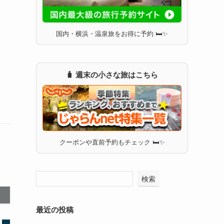
国内・横浜・温泉旅をお得に予約 🛏✨
🧳 週末の小さな旅はこちら
クーポンや直前予約もチェック 🛏✨
検索
最近の投稿