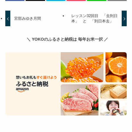
レッスン32回目 「去到日
宮部みゆき月間
本」 と 「到日本去」
＼ YOKOのふるさと納税は 毎年お米一択 ／