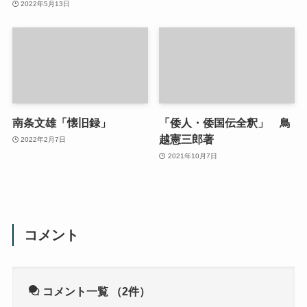
2022年5月13日
南条文雄「懐旧録」
「倭人・倭国伝全釈」 鳥
越憲三郎著
2022年2月7日
2021年10月7日
コメント
コメント一覧
（2件）