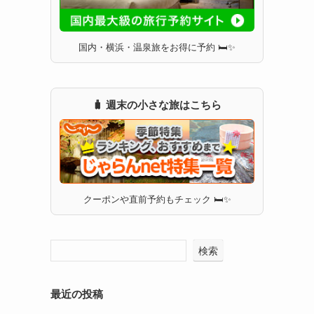
国内・横浜・温泉旅をお得に予約 🛏✨
🧳 週末の小さな旅はこちら
クーポンや直前予約もチェック 🛏✨
検索
最近の投稿