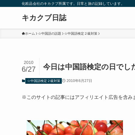
化粧品会社のキカクブ所属です。日常と旅の記録しています。
キカクブ日誌
ホーム
☆中国語の話題
☆中国語検定２級対策
2010
今日は中国語検定の日でし
6/27
2010年6月27日
☆中国語検定２級対策
※このサイトの記事にはアフィリエイト広告を含み