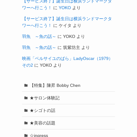
【サービス終了】誕生日は横浜ランドマークタ
ワーへ行こう！
に
YOKO
より
【サービス終了】誕生日は横浜ランドマークタ
ワーへ行こう！
に
ケイタ
より
羽魚 ～魚の話～
に
YOKO
より
羽魚 ～魚の話～
に
筑紫坊主
より
映画「ベルサイユのばら」LadyOscar（1979）
その2
に
YOKO
より
【特集】陳昇 Bobby Chen
★サロン体験記
★シゴトの話
★美容の話題
☆ingress