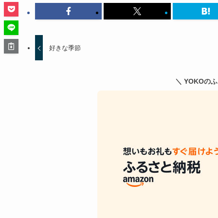
好きな季節
＼ YOKOの