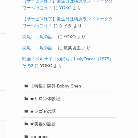
【サービス終了】誕生日は横浜ランドマークタ
ワーへ行こう！
に
YOKO
より
【サービス終了】誕生日は横浜ランドマークタ
ワーへ行こう！
に
ケイタ
より
羽魚 ～魚の話～
に
YOKO
より
羽魚 ～魚の話～
に
筑紫坊主
より
映画「ベルサイユのばら」LadyOscar（1979）
その2
に
YOKO
より
【特集】陳昇 Bobby Chen
★サロン体験記
★シゴトの話
★美容の話題
☆ingress