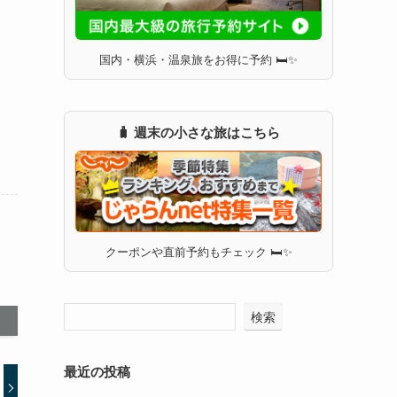
国内・横浜・温泉旅をお得に予約 🛏✨
🧳 週末の小さな旅はこちら
クーポンや直前予約もチェック 🛏✨
検索
最近の投稿