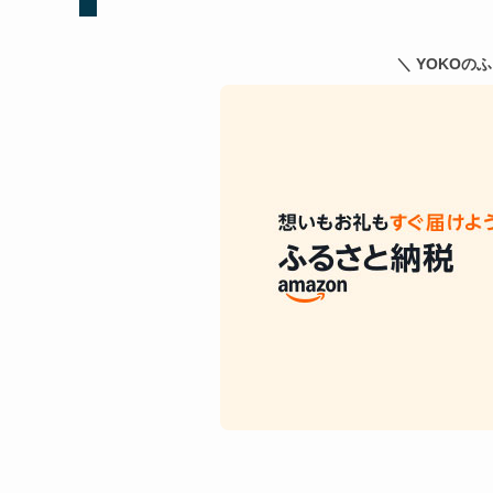
＼ YOKOの