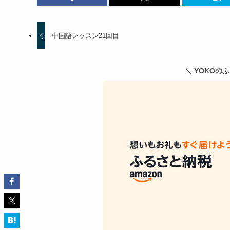
中国語レッスン21回目
＼ YOKOの