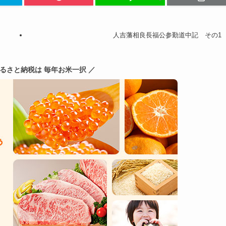
人吉藩相良長福公参勤道中記 その1
ふるさと納税は 毎年お米一択 ／