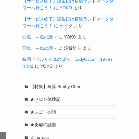
【サービス終了】誕生日は横浜ランドマークタ
ワーへ行こう！
に
YOKO
より
【サービス終了】誕生日は横浜ランドマークタ
ワーへ行こう！
に
ケイタ
より
羽魚 ～魚の話～
に
YOKO
より
羽魚 ～魚の話～
に
筑紫坊主
より
映画「ベルサイユのばら」LadyOscar（1979）
その2
に
YOKO
より
【特集】陳昇 Bobby Chen
★サロン体験記
★シゴトの話
★美容の話題
☆ingress