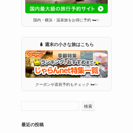
国内・横浜・温泉旅をお得に予約 🛏✨
🧳 週末の小さな旅はこちら
クーポンや直前予約もチェック 🛏✨
検索
最近の投稿