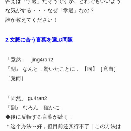
答えは「学過」だそうですが、どれでもいいよう
な気がする・・・なぜ「学過」なの？
誰か教えてください！
2.文脈に合う言葉を選ぶ問題
「竟然」 jing4ran2
『副』 なんと，驚いたことに． 【同】［竟自］
［竟而］
「固然」 gu4ran2
『副』 むろん，確かに．
◆後に反転する言葉が続く：
＊这个办法～好，但目前还实行不了｜この方法は