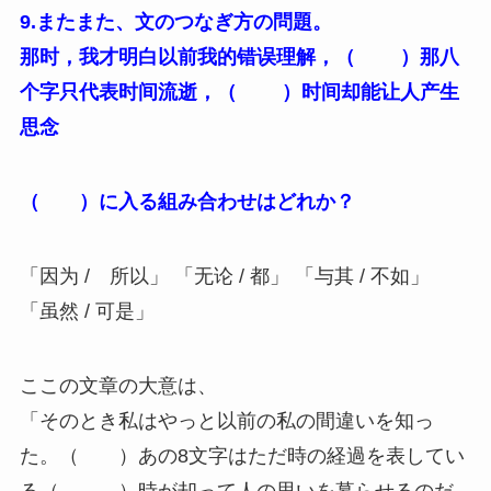
9.またまた、文のつなぎ方の問題。
那时，我才明白以前我的错误理解，（ ）那八
个字只代表时间流逝，（ ）时间却能让人产生
思念
（ ）に入る組み合わせはどれか？
「因为 / 所以」 「无论 / 都」 「与其 / 不如」
「虽然 / 可是」
ここの文章の大意は、
「そのとき私はやっと以前の私の間違いを知っ
た。（ ）あの8文字はただ時の経過を表してい
る（ ）時が却って人の思いを募らせるのだ