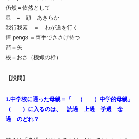
仍然＝依然として
显 = 顕 あきらか
我行我素 ＝ わが道を行く
捧 peng3 ＝両手でささげ持つ
箭＝矢
梭＝おさ（機織の杼）
【設問】
1.中学校に通った母親＝「 （ ）中学的母親」
（ ）に入るのは、 読過 上過 学過 念
過 のどれ？