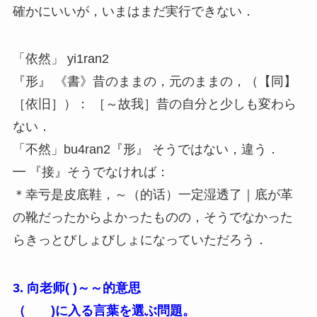
確かにいいが，いまはまだ実行できない．
「依然」 yi1ran2
『形』 《書》昔のままの，元のままの，（【同】
［依旧］）： ［～故我］昔の自分と少しも変わら
ない．
「不然」bu4ran2『形』 そうではない，違う．
━ 『接』そうでなければ：
＊幸亏是皮底鞋，～（的话）一定湿透了｜底が革
の靴だったからよかったものの，そうでなかった
らきっとびしょびしょになっていただろう．
3. 向老师( )～～的意思
（ )に入る言葉を選ぶ問題。