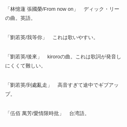
「林憶蓮 張國榮/From now on」 ディック・リー
の曲。英語。
「劉若英/我等你」 これは歌いやすい。
「劉若英/後來」 kiroroの曲。これは歌詞が発音し
にくくて難しい。
「劉若英/到處亂走」 高音すぎて途中でギブアッ
プ。
「伍佰 萬芳/愛情限時批」 台湾語。