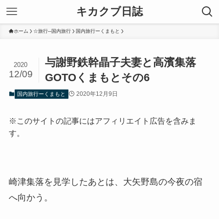
キカクブ日誌
ホーム
☆旅行─国内旅行
国内旅行ーくまもと
与謝野鉄幹晶子夫妻と高濱集落
2020
12/09
GOTOくまもとその6
2020年12月9日
国内旅行ーくまもと
※このサイトの記事にはアフィリエイト広告を含みま
す。
崎津集落を見学したあとは、大矢野島の今夜の宿
へ向かう。