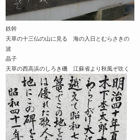
鉄幹
天草の十三仏の山に見る 海の入日とむらさきの
波
晶子
天草の西高浜のしろき磯 江蘇省より秋風ぞ吹く