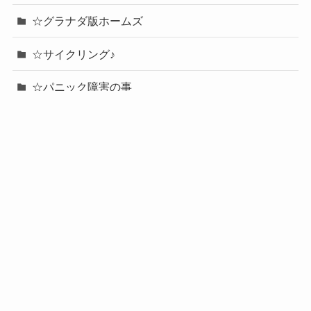
☆グラナダ版ホームズ
☆サイクリング♪
☆パニック障害の事
☆ボクシング
☆中国語の話題
☆中国語レッスン
☆中国語検定２級対策
☆個人的日記
☆学ぶ！