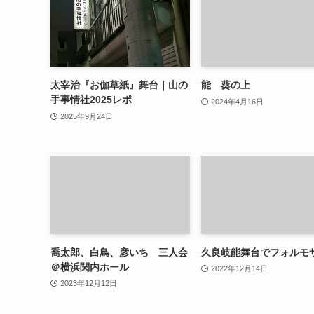
太宰治『お伽草紙』舞台｜山の
能 葵の上
手事情社2025レポ
2024年4月16日
2025年9月24日
喬太郎、白鳥、彦いち 三人会
久良岐能舞台でフォルモ
＠横浜関内ホール
2022年12月14日
2023年12月12日