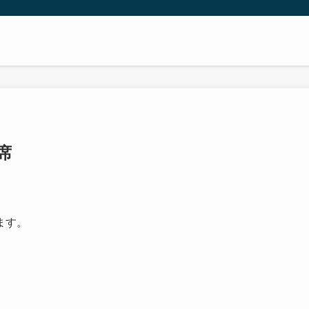
席
ます。