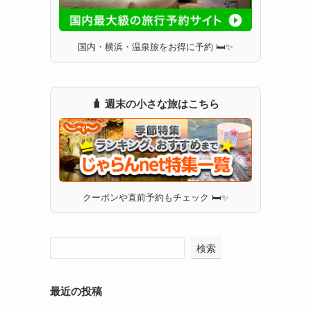
国内・横浜・温泉旅をお得に予約 🛏✨
🧳 週末の小さな旅はこちら
クーポンや直前予約もチェック 🛏✨
検索
最近の投稿