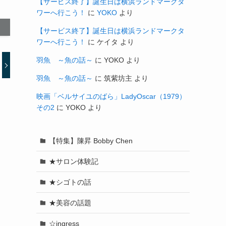
【サービス終了】誕生日は横浜ランドマークタ
ワーへ行こう！
に
YOKO
より
【サービス終了】誕生日は横浜ランドマークタ
ワーへ行こう！
に
ケイタ
より
羽魚 ～魚の話～
に
YOKO
より
羽魚 ～魚の話～
に
筑紫坊主
より
映画「ベルサイユのばら」LadyOscar（1979）
その2
に
YOKO
より
【特集】陳昇 Bobby Chen
★サロン体験記
★シゴトの話
★美容の話題
☆ingress