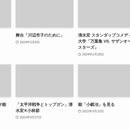
舞台「川辺市子のために」
清水宏 スタンダップコメデ
大学「万葉集 VS. サザンオ
2024年3月8日
スターズ」
2024年2月29日
サ能
「太平洋戦争とトップガン」清
能「小鍛冶」を見る
水宏✕小林節
2022年4月10日
2022年9月27日