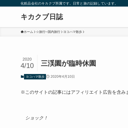
化粧品会社のキカクブ所属です。日常と旅の記録しています。
キカクブ日誌
ホーム
☆旅行─国内旅行
ヨコハマ散歩
2020
三渓園が臨時休園
4/10
2020年4月10日
ヨコハマ散歩
※このサイトの記事にはアフィリエイト広告を含み
ショック！