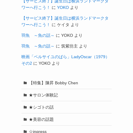
【サービス終了】誕生日は横浜ランドマークタ
ワーへ行こう！
に
YOKO
より
【サービス終了】誕生日は横浜ランドマークタ
ワーへ行こう！
に
ケイタ
より
羽魚 ～魚の話～
に
YOKO
より
羽魚 ～魚の話～
に
筑紫坊主
より
映画「ベルサイユのばら」LadyOscar（1979）
その2
に
YOKO
より
【特集】陳昇 Bobby Chen
★サロン体験記
★シゴトの話
★美容の話題
☆ingress