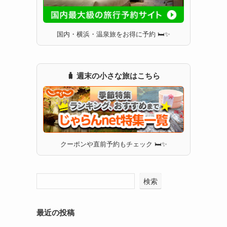
国内・横浜・温泉旅をお得に予約 🛏✨
🧳 週末の小さな旅はこちら
クーポンや直前予約もチェック 🛏✨
検索
最近の投稿