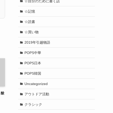
☆自分のために書く話
☆記憶
☆読書
☆買い物
2019年引越物語
POPS中華
POPS日本
POPS韓国
Uncategorized
～酸
アウトドア活動
クラシック