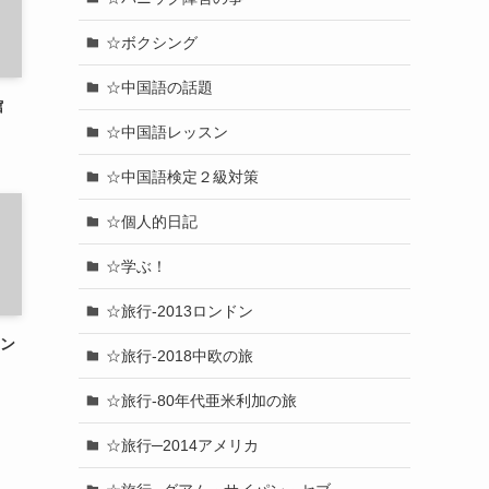
☆ボクシング
☆中国語の話題
館
☆中国語レッスン
☆中国語検定２級対策
☆個人的日記
☆学ぶ！
☆旅行-2013ロンドン
ドン
☆旅行-2018中欧の旅
☆旅行-80年代亜米利加の旅
☆旅行─2014アメリカ