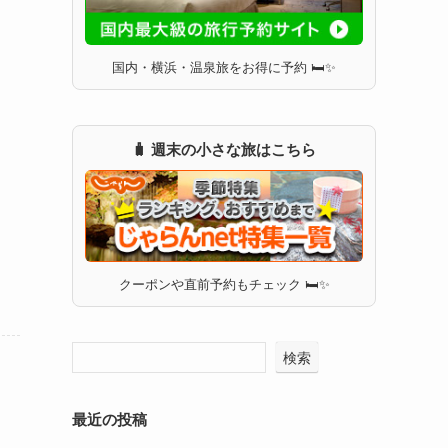
国内・横浜・温泉旅をお得に予約 🛏✨
🧳 週末の小さな旅はこちら
クーポンや直前予約もチェック 🛏✨
検索
最近の投稿