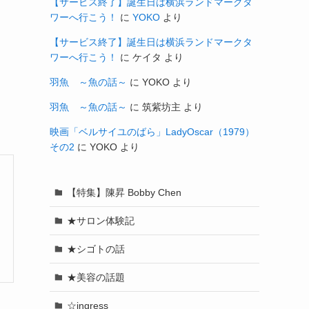
【サービス終了】誕生日は横浜ランドマークタ
ワーへ行こう！
に
YOKO
より
【サービス終了】誕生日は横浜ランドマークタ
ワーへ行こう！
に
ケイタ
より
羽魚 ～魚の話～
に
YOKO
より
羽魚 ～魚の話～
に
筑紫坊主
より
映画「ベルサイユのばら」LadyOscar（1979）
その2
に
YOKO
より
【特集】陳昇 Bobby Chen
★サロン体験記
★シゴトの話
★美容の話題
☆ingress