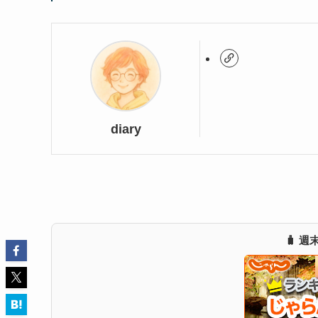
diary
🧳 