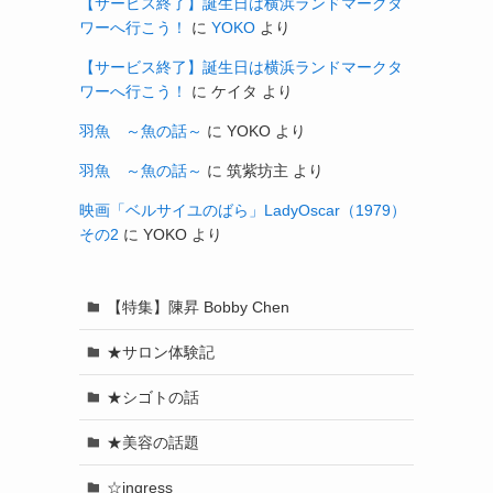
【サービス終了】誕生日は横浜ランドマークタ
ワーへ行こう！
に
YOKO
より
【サービス終了】誕生日は横浜ランドマークタ
ワーへ行こう！
に
ケイタ
より
羽魚 ～魚の話～
に
YOKO
より
羽魚 ～魚の話～
に
筑紫坊主
より
映画「ベルサイユのばら」LadyOscar（1979）
その2
に
YOKO
より
【特集】陳昇 Bobby Chen
★サロン体験記
★シゴトの話
★美容の話題
☆ingress