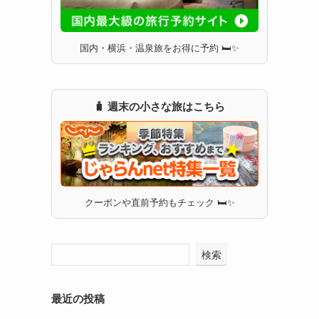
国内・横浜・温泉旅をお得に予約 🛏✨
🧳 週末の小さな旅はこちら
クーポンや直前予約もチェック 🛏✨
検索
最近の投稿