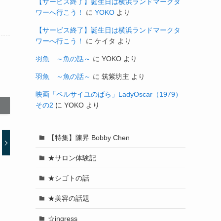
【サービス終了】誕生日は横浜ランドマークタ
ワーへ行こう！
に
YOKO
より
【サービス終了】誕生日は横浜ランドマークタ
ワーへ行こう！
に
ケイタ
より
羽魚 ～魚の話～
に
YOKO
より
羽魚 ～魚の話～
に
筑紫坊主
より
映画「ベルサイユのばら」LadyOscar（1979）
その2
に
YOKO
より
【特集】陳昇 Bobby Chen
★サロン体験記
★シゴトの話
★美容の話題
☆ingress