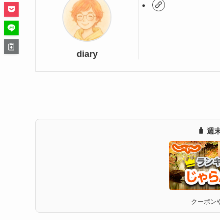
diary
🧳 
クーポンや