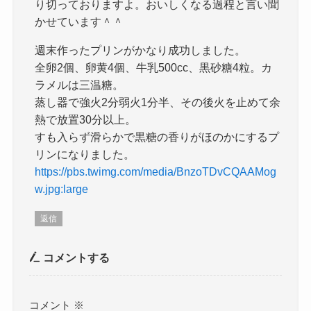
り切っておりますよ。おいしくなる過程と言い聞
かせています＾＾
週末作ったプリンがかなり成功しました。
全卵2個、卵黄4個、牛乳500cc、黒砂糖4粒。カ
ラメルは三温糖。
蒸し器で強火2分弱火1分半、その後火を止めて余
熱で放置30分以上。
すも入らず滑らかで黒糖の香りがほのかにするプ
リンになりました。
https://pbs.twimg.com/media/BnzoTDvCQAAMog
w.jpg:large
返信
コメントする
コメント
※