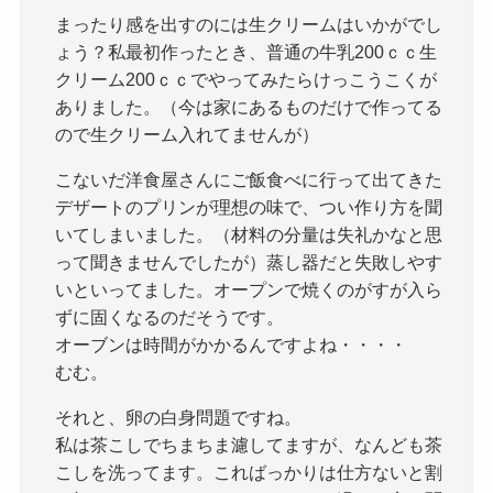
まったり感を出すのには生クリームはいかがでし
ょう？私最初作ったとき、普通の牛乳200ｃｃ生
クリーム200ｃｃでやってみたらけっこうこくが
ありました。（今は家にあるものだけで作ってる
ので生クリーム入れてませんが）
こないだ洋食屋さんにご飯食べに行って出てきた
デザートのプリンが理想の味で、つい作り方を聞
いてしまいました。（材料の分量は失礼かなと思
って聞きませんでしたが）蒸し器だと失敗しやす
いといってました。オープンで焼くのがすが入ら
ずに固くなるのだそうです。
オーブンは時間がかかるんですよね・・・・
むむ。
それと、卵の白身問題ですね。
私は茶こしでちまちま濾してますが、なんども茶
こしを洗ってます。こればっかりは仕方ないと割