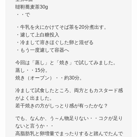
韃靼蕎麦茶30g
・・で
・牛乳を火にかけてそば茶を20分煮出す。
・濾して上白糖投入
・冷まして溶きほぐした卵と混ぜる
・もう一度濾して容器へ
今回は「蒸し」と「焼き」で試してみました。
蒸し・・15分。
焼き（オーブン）・・約30分。
冷まして試食したところ、両方ともカスタード感
がよく出ました。
若干焼きの方がしっとり感が有ったかな？
でも、なんか、う～ん物足りない・・コクが足り
ないと言うか・・
高脂肪乳と卵増量でまったりすると踏んでたんで