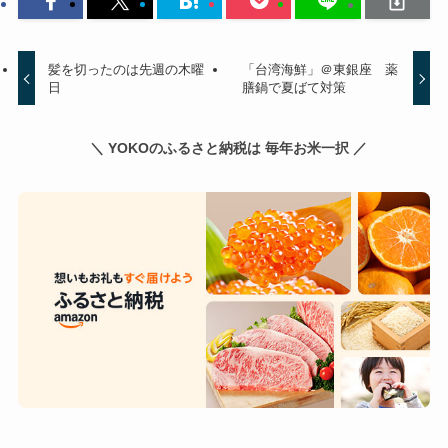
髪を切ったのは先週の木曜
「台湾海鮮」＠東銀座 薬
日
膳鍋で夏ばて対策
＼ YOKOのふるさと納税は 毎年お米一択 ／