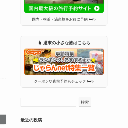
国内・横浜・温泉旅をお得に予約 🛏✨
🧳 週末の小さな旅はこちら
クーポンや直前予約もチェック 🛏✨
検索
最近の投稿