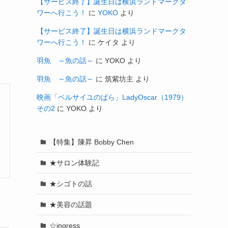
【サービス終了】誕生日は横浜ランドマークタ
ワーへ行こう！
に
YOKO
より
【サービス終了】誕生日は横浜ランドマークタ
ワーへ行こう！
に
ケイタ
より
羽魚 ～魚の話～
に
YOKO
より
羽魚 ～魚の話～
に
筑紫坊主
より
映画「ベルサイユのばら」LadyOscar（1979）
その2
に
YOKO
より
【特集】陳昇 Bobby Chen
★サロン体験記
★シゴトの話
★美容の話題
☆ingress