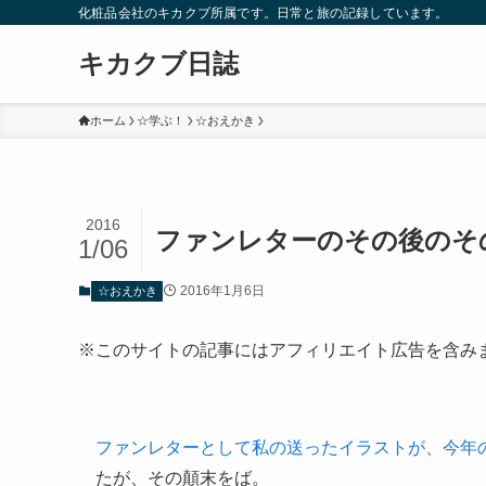
化粧品会社のキカクブ所属です。日常と旅の記録しています。
キカクブ日誌
ホーム
☆学ぶ！
☆おえかき
2016
ファンレターのその後のそ
1/06
2016年1月6日
☆おえかき
※このサイトの記事にはアフィリエイト広告を含み
ファンレターとして私の送ったイラストが、今年
たが、その顛末をば。