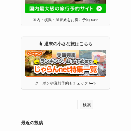
国内・横浜・温泉旅をお得に予約 🛏✨
🧳 週末の小さな旅はこちら
クーポンや直前予約もチェック 🛏✨
検索
最近の投稿