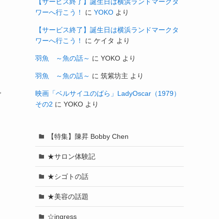
【サービス終了】誕生日は横浜ランドマークタ
ワーへ行こう！
に
YOKO
より
【サービス終了】誕生日は横浜ランドマークタ
ワーへ行こう！
に
ケイタ
より
羽魚 ～魚の話～
に
YOKO
より
羽魚 ～魚の話～
に
筑紫坊主
より
で
映画「ベルサイユのばら」LadyOscar（1979）
その2
に
YOKO
より
【特集】陳昇 Bobby Chen
★サロン体験記
★シゴトの話
★美容の話題
☆ingress