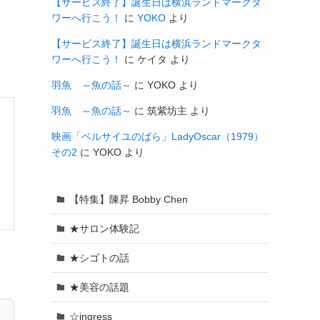
【サービス終了】誕生日は横浜ランドマークタ
ワーへ行こう！
に
YOKO
より
【サービス終了】誕生日は横浜ランドマークタ
ワーへ行こう！
に
ケイタ
より
羽魚 ～魚の話～
に
YOKO
より
羽魚 ～魚の話～
に
筑紫坊主
より
映画「ベルサイユのばら」LadyOscar（1979）
その2
に
YOKO
より
【特集】陳昇 Bobby Chen
★サロン体験記
★シゴトの話
★美容の話題
☆ingress