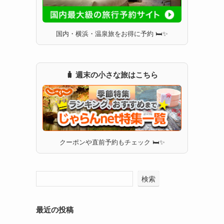
国内・横浜・温泉旅をお得に予約 🛏✨
🧳 週末の小さな旅はこちら
クーポンや直前予約もチェック 🛏✨
検索
最近の投稿