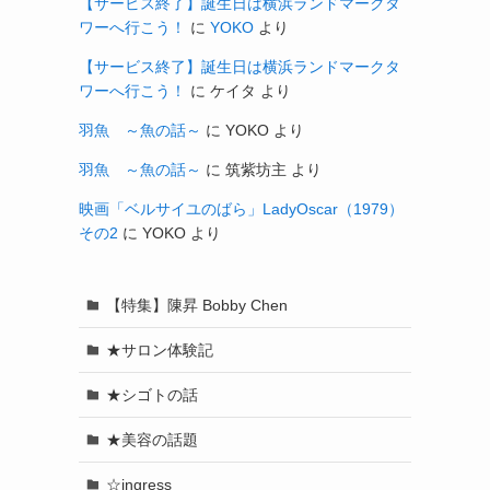
【サービス終了】誕生日は横浜ランドマークタ
ワーへ行こう！
に
YOKO
より
【サービス終了】誕生日は横浜ランドマークタ
ワーへ行こう！
に
ケイタ
より
羽魚 ～魚の話～
に
YOKO
より
羽魚 ～魚の話～
に
筑紫坊主
より
映画「ベルサイユのばら」LadyOscar（1979）
その2
に
YOKO
より
【特集】陳昇 Bobby Chen
★サロン体験記
★シゴトの話
★美容の話題
☆ingress