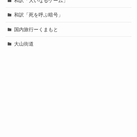
和訳「大いなるゲーム」
和訳「死を呼ぶ暗号」
国内旅行ーくまもと
大山街道
宮本常一
恩師
政治と社会
横浜ライフ
熊本地震・水害
神奈川散歩